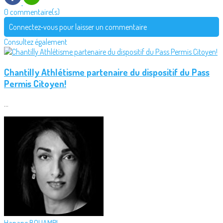
0 commentaire(s)
Connectez-vous pour laisser un commentaire
Consultez également
Chantilly Athlétisme partenaire du dispositif du Pass
Permis Citoyen!
...
Hanane BOUAMRI