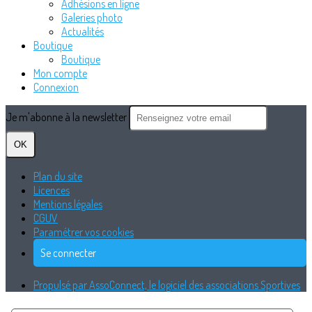
Adhésions en ligne
Galeries photo
Actualités
Boutique
Boutique
Mon compte
Connexion
Je m'abonne à la newsletter
OK
Plan du site
Licences
Mentions légales
CGUV
Paramétrer vos cookies
Se connecter
Propulsé par AssoConnect, le logiciel des associations Sportives