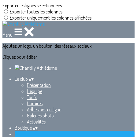
Exporter les lignes sélectionnées
Exporter toutes les colonnes
Exporter uniquement les colonnes affichées
Menu
Ajoutez un logo, un bouton, des réseaux sociaux
Cliquez pour éditer
Le club
▴
▾
Présentation
L'équipe
Tarifs
Horaires
Adhésions en ligne
Galeries photo
Actualités
Boutique
▴
▾