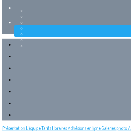
Présentation
L'équipe
Tarifs
Horaires
Adhésions en ligne
Galeries photo
A