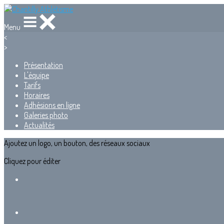
Menu
<
>
Présentation
L'équipe
Tarifs
Horaires
Adhésions en ligne
Galeries photo
Actualités
Ajoutez un logo, un bouton, des réseaux sociaux
Cliquez pour éditer